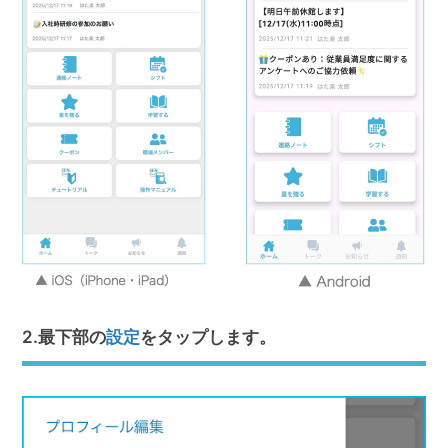
2.最下部の
設定
をタップします。