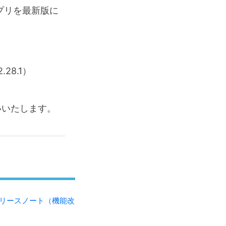
kアプリを最新版に
28.1）
いいたします。
月のリリースノート（機能改