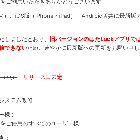
ckをご利用いただきありがとうございます。
）、iOS版（iPhone・iPad）、Android版共に最
たしましたとおり、
旧バージョンのはたLuckアプリで
信できない
ため、速やかに最新版への更新をお願い申し
日（火）
、
リリース日未定
システム改修
ザー様：
プリをご使用のすべてのユーザー様
き：