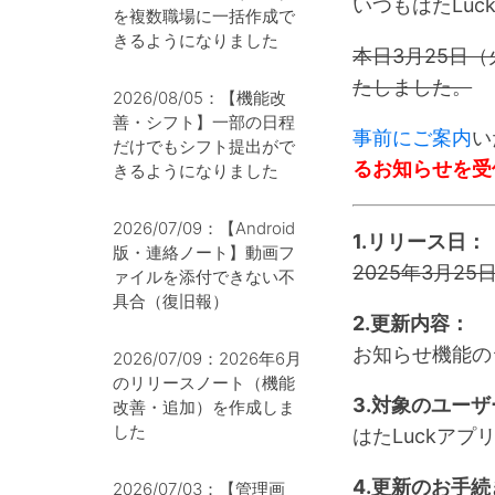
いつもはたLu
を複数職場に一括作成で
きるようになりました
本日3月25日（火
たしました。
2026/08/05：【機能改
善・シフト】一部の日程
事前にご案内
い
だけでもシフト提出がで
るお知らせを受
きるようになりました
2026/07/09：【Android
1.リリース日：
版・連絡ノート】動画フ
2025年3月25
ァイルを添付できない不
具合（復旧報）
2.更新内容：
お知らせ機能の
2026/07/09：2026年6月
のリリースノート（機能
3.対象のユー
改善・追加）を作成しま
した
はたLuckア
4.更新のお手続
2026/07/03：【管理画