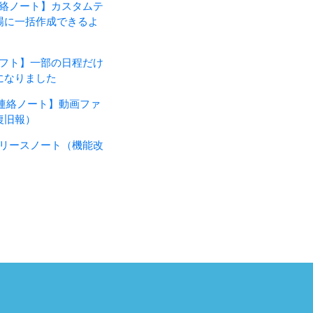
・連絡ノート】カスタムテ
場に一括作成できるよ
・シフト】一部の日程だけ
になりました
d版・連絡ノート】動画ファ
復旧報）
月のリリースノート（機能改