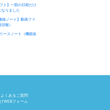
・シフト】一部の日程だけ
になりました
d版・連絡ノート】動画ファ
復旧報）
月のリリースノート（機能改
 よくあるご質問
けWEBフォーム