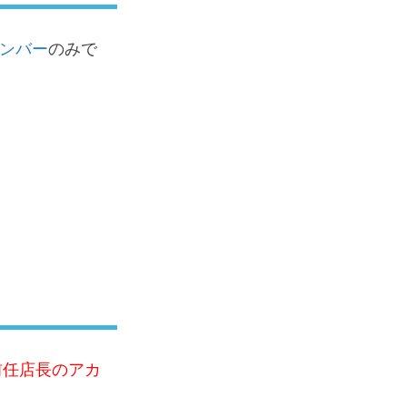
ンバー
のみで
前任店長のアカ