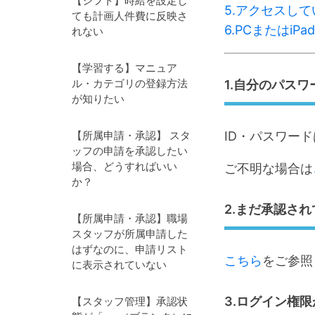
【シフト】時給を設定し
5.アクセスして
ても計画人件費に反映さ
6.PCまたはiP
れない
【学習する】マニュア
ル・カテゴリの登録方法
1.自分のパス
が知りたい
【所属申請・承認】 スタ
ID・パスワー
ッフの申請を承認したい
場合、どうすればいい
ご不明な場合は
か？
2.まだ承認さ
【所属申請・承認】職場
スタッフが所属申請した
はずなのに、申請リスト
こちら
をご参照
に表示されていない
3.ログイン権
【スタッフ管理】承認状